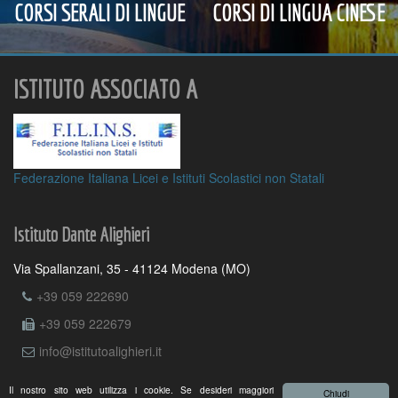
CORSI SERALI DI LINGUE
CORSI DI LINGUA CINESE
ISTITUTO ASSOCIATO A
Federazione Italiana Licei e Istituti Scolastici non Statali
Istituto Dante Alighieri
Via Spallanzani, 35 - 41124 Modena (MO)
+39 059 222690
+39 059 222679
info@istitutoalighieri.it
Il nostro sito web utilizza i cookie. Se desideri maggiori
Chiudi